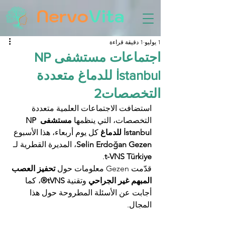
1 يوليو
1 دقيقة قراءة
اجتماعات مستشفى NP
İstanbul للدماغ متعددة
التخصصات2
استضافت الاجتماعات العلمية متعددة 
التخصصات، التي ينظمها 
مستشفى NP 
İstanbul للدماغ
 كل يوم أربعاء، هذا الأسبوع 
Selin Erdoğan Gezen
، المديرة القطرية لـ 
.
t-VNS Türkiye
قدّمت Gezen معلومات حول 
تحفيز العصب 
المبهم غير الجراحي
 وتقنية 
tVNS®
، كما 
أجابت عن الأسئلة المطروحة حول هذا 
المجال.