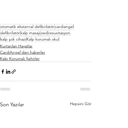
kurumu olan 
Özel Alev Okulu'nun bu 
konuda daha fazla okula örnek olmasını 
umuyoruz.
otomatik eksternal defibrilatör
cardiangel
defibrilatör
kalp masajı
oed
resusitasyon
kalp şok cihazı
Kalp korumalı okul
Kurtarılan Hayatlar
CardiAngel'den haberler
Kalp Korumalı Şehirler
Hepsini Gör
Son Yazılar