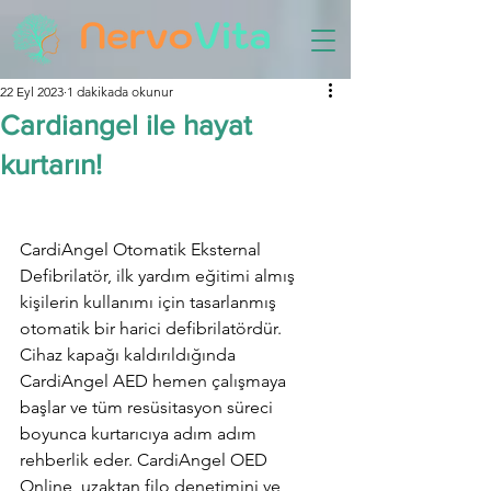
22 Eyl 2023
1 dakikada okunur
Cardiangel ile hayat
kurtarın!
CardiAngel Otomatik Eksternal 
Defibrilatör, ilk yardım eğitimi almış 
kişilerin kullanımı için tasarlanmış 
otomatik bir harici defibrilatördür. 
Cihaz kapağı kaldırıldığında 
CardiAngel AED hemen çalışmaya 
başlar ve tüm resüsitasyon süreci 
boyunca kurtarıcıya adım adım 
rehberlik eder. CardiAngel OED 
Online, uzaktan filo denetimini ve 