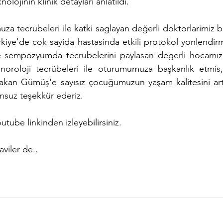
nolojinin klinik detayları anlatıldı.
tecrubeleri ile katki saglayan değerli doktorlarimiz ba
kiye'de cok sayida hastasinda etkili protokol yonlendirmel
e sempozyumda tecrubelerini paylasan degerli hocamız P
noroloji tecrübeleri ile oturumumuza başkanlık etmis, 
Hakan Gümüş'e sayısız çocuğumuzun yaşam kalitesini artt
nsuz teşekkür ederiz.
ube linkinden izleyebilirsiniz.
viler de..