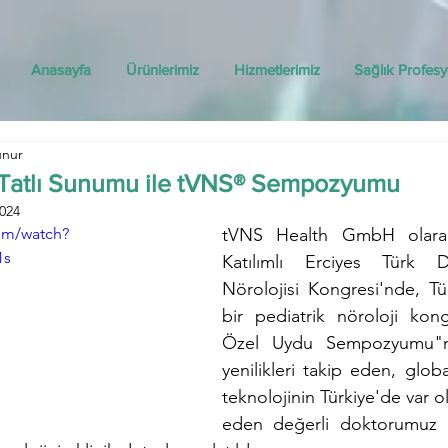
Anasayfa
Ürünlerimiz
Hizmetlerimiz
Sağlık Profesy
unur
k Tatlı Sunumu ile tVNS® Sempozyumu
024
om/watch?
tVNS Health GmbH olarak 1
1s
Katılımlı Erciyes Türk 
Nörolojisi Kongresi'nde, Tür
bir pediatrik nöroloji kon
Özel Uydu Sempozyumu"nd
yenilikleri takip eden, globa
teknolojinin Türkiye'de var o
eden değerli doktorumuz P