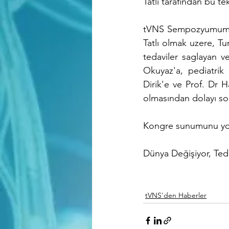
Tatlı tarafından bu tek
tVNS Sempozyumumuza 
Tatlı olmak uzere, Tur
tedaviler saglayan v
Okuyaz'a, pediatrik 
Dirik'e ve Prof. Dr 
olmasından dolayı so
Kongre sunumunu yout
Dünya Değişiyor, Teda
tVNS'den Haberler