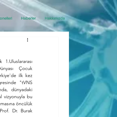
onelleri
Haberler
Hakkımızda
.Uluslararası 
Dünyası Çocuk 
kiye'de ilk kez 
gresinde "tVNS 
a, dünyadaki 
l vizyonuyla bu 
lmasına öncülük 
rof. Dr. Burak 