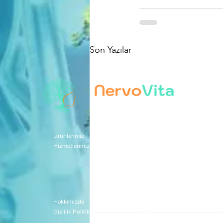
Son Yazılar
Dünya Değişiyor, Sağlık Çözüm
Ürünlerimiz
tVNS Hasta Cihazları
Hizmetlerimiz
tVNS Care® Hizmetleri
Hakkımızda
tVNS Klinik Araştırma
Cihazı
Gizlilik
Politikası
Haber
ler