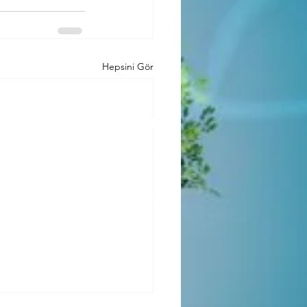
Hepsini Gör
Nervovita Medikal Teknolojiler
Relux Plaza FSM Mh Şiir Sok 10/58
34771 Ümraniye, İstanbul
info@nervovita.com
+90 850 2419315