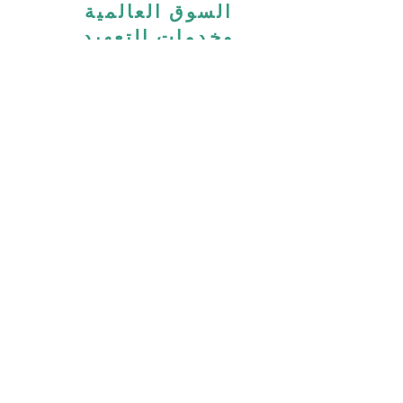
السوق العالمية
وخدمات التعهيد
تطوير الأعمال وإدارة القنوات
والعلامات التجارية والتسويق في
الأسواق العالمية.
العالم يتغير، والحلول الصحية أيضًا
CardiAngel