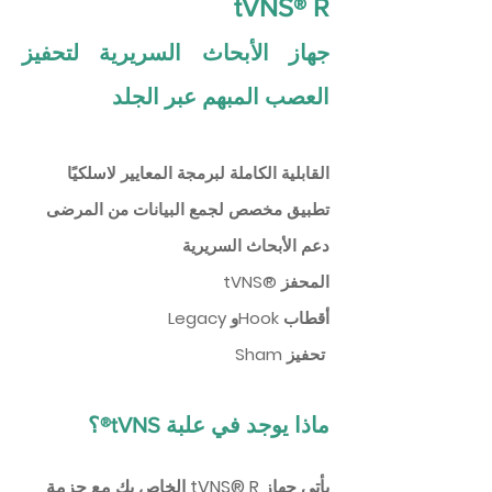
tVNS® R
جهاز
الأبحاث السريرية
لتحفيز
العصب المبهم عبر الجلد
القابلية الكاملة لبرمجة المعايير لاسلكيًا
تطبيق مخصص لجمع البيانات من المرضى
دعم الأبحاث السريرية
tVNS® المحفز
Legacy وHook أقطاب
Sham تحفيز
ماذا يوجد في علبة tVNS®؟
يأتي جهاز tVNS® R الخاص بك مع حزمة