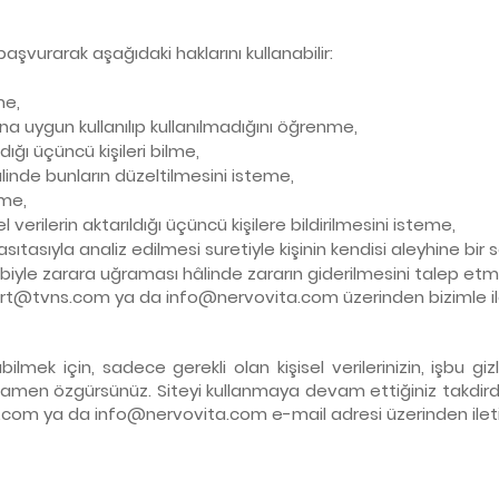
şvurarak aşağıdaki haklarını kullanabilir:
me,
na uygun kullanılıp kullanılmadığını öğrenme,
dığı üçüncü kişileri bilme,
hâlinde bunların düzeltilmesini isteme,
eme,
l verilerin aktarıldığı üçüncü kişilere bildirilmesini isteme,
ıtasıyla analiz edilmesi suretiyle kişinin kendisi aleyhine bi
bebiyle zarara uğraması hâlinde zararın giderilmesini talep etme
rt@tvns.com
ya da
info@nervovita.com
üzerinden bizimle il
ek için, sadece gerekli olan kişisel verilerinizin, işbu gizlil
men özgürsünüz. Siteyi kullanmaya devam ettiğiniz takdird
.com
ya da
info@nervovita.com
e-mail adresi üzerinden ile