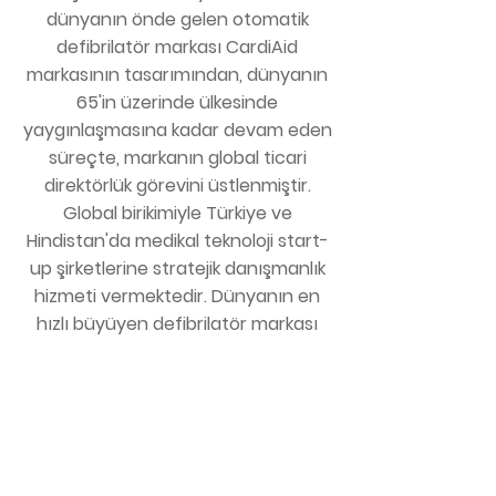
dünyanın önde gelen otomatik
defibrilatör markası CardiAid
markasının tasarımından, dünyanın
65'in üzerinde ülkesinde
yaygınlaşmasına kadar devam eden
süreçte, markanın global ticari
direktörlük görevini üstlenmiştir.
Global birikimiyle Türkiye ve
Hindistan'da medikal teknoloji start-
up şirketlerine stratejik danışmanlık
hizmeti vermektedir. Dünyanın en
hızlı büyüyen defibrilatör markası
CardiAngel'ın kurucusudur.
2018'de tVNS Technologies kurucu
ekibine global satış direktörü olarak
katılmıştır. 2022 Aralık ayı itibariyle
tVNS® cihazlarının düm dünyadaki
satış ve operasyonlarını yönetmek